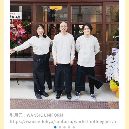
引用元：WANSIE UNIFORM
引用元
https://wansie.tokyo/uniform/works/botteegan-vini/
http