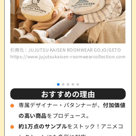
引用元：JUJUTSU KAISEN ROOMWEAR GOJO/GETO
https://www.jujutsukaisen-roomwearcollection.com/
引用元
http
おすすめの理由
専属デザイナー・パタンナーが、
付加価値
の高い商品
をプロデュース。
約1万点のサンプル
をストック！アニメコ