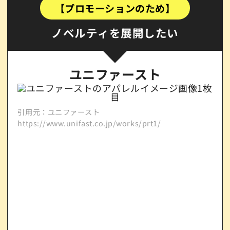
【プロモーションのため】
ノベルティを展開したい
ユニファースト
引用元：ユニファースト
https://www.unifast.co.jp/works/prt1/
引用
http