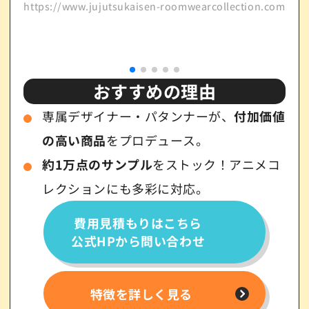
https://www.jujutsukaisen-roomwearcollection.com/
引用元
http
おすすめの理由
専属デザイナー・パタンナーが、
付加価値
の高い商品
をプロデュース。
約1万点のサンプル
をストック！アニメコ
レクションにも多彩に対応。
費用見積もりはこちら
公式HPから問い合わせ
特徴を詳しく見る