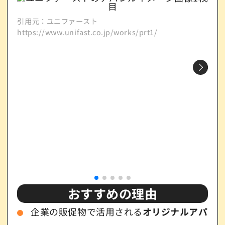
引用元：ユニファースト
引用
https://www.unifast.co.jp/works/prt1/
http
おすすめの理由
企業の販促物で活用される
オリジナルアパ