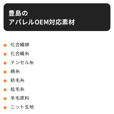
豊島の
アパレルOEM対応素材
化合繊綿
化合繊糸
テンセル糸
綿糸
紡毛糸
梳毛糸
羊毛原料
ニット生地