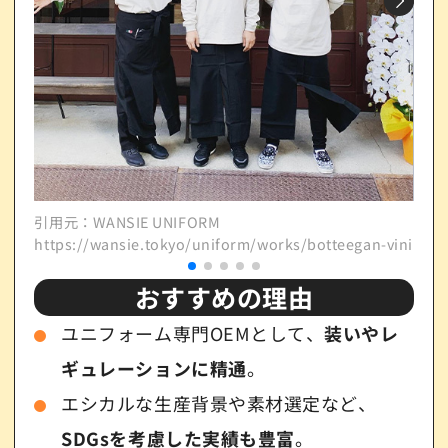
引用元：WANSIE UNIFORM
引用元
https://wansie.tokyo/uniform/works/botteegan-vini/
http
おすすめの理由
ユニフォーム専門OEMとして、
装いやレ
ギュレーションに精通
。
エシカルな生産背景や素材選定など、
SDGsを考慮した実績も豊富
。