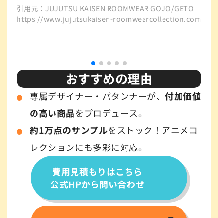
引用元：JUJUTSU KAISEN ROOMWEAR GOJO/GETO
https://www.jujutsukaisen-roomwearcollection.com/
引用元
http
おすすめの理由
専属デザイナー・パタンナーが、
付加価値
の高い商品
をプロデュース。
約1万点のサンプル
をストック！アニメコ
レクションにも多彩に対応。
費用見積もりはこちら
公式HPから問い合わせ