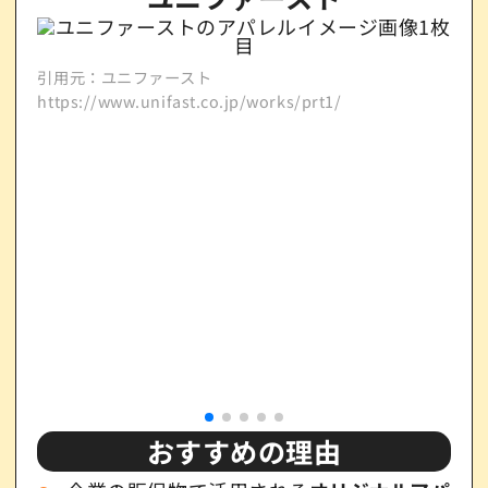
引用元：ユニファースト
https://www.unifast.co.jp/works/prt1/
引用
http
おすすめの理由