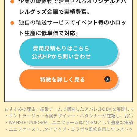
企業の販促物で活用される
オリジナルアパ
レルグッズ企画で実績豊富
。
独自の輸送サービスで
イベント毎の小ロッ
ト生産に低単価で対応
。
費用見積もりはこちら
公式HPから問い合わせ
特徴を詳しく見る
おすすめの理由：編集チームで調査したアパレルOEMを展開している8
・サントラージュ…専属デザイナー・パタンナーが在籍し、約1万
・WANSIE UNIFORM...ユニフォーム専門OEMとして豊富
・ユニファースト...タイアップ・コラボや監修企画にワンスト