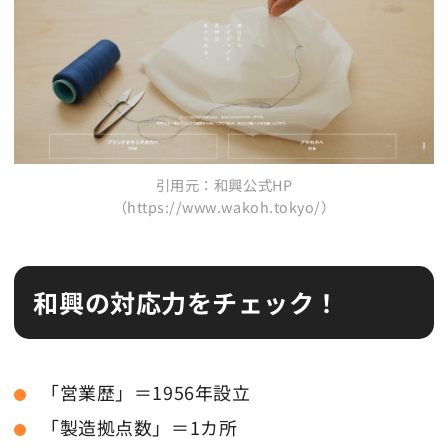
引用元：和興公式HP
（https://www.wakoh.tokyo/）
和興の対応力をチェック！
「営業歴」＝1956年設立
「製造拠点数」＝1カ所