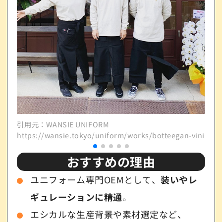
引用元：WANSIE UNIFORM
引用元
https://wansie.tokyo/uniform/works/botteegan-vini/
http
おすすめの理由
ユニフォーム専門OEMとして、
装いやレ
ギュレーションに精通
。
エシカルな生産背景や素材選定など、