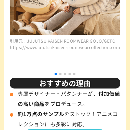
引用元：JUJUTSU KAISEN ROOMWEAR GOJO/GETO
https://www.jujutsukaisen-roomwearcollection.com/
引用元
http
おすすめの理由
専属デザイナー・パタンナーが、
付加価値
の高い商品
をプロデュース。
約1万点のサンプル
をストック！アニメコ
レクションにも多彩に対応。