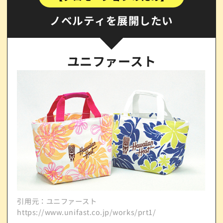
ノベルティを展開したい
ユニファースト
引用
http
引用元：ユニファースト
https://www.unifast.co.jp/works/prt1/