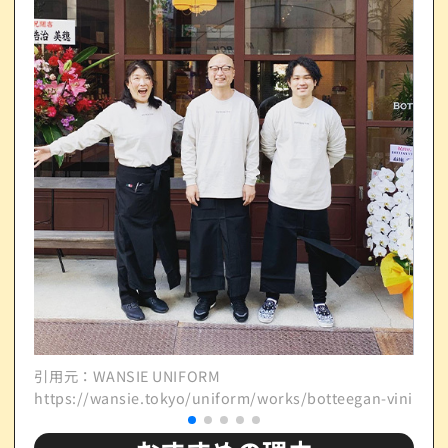
引用元：WANSIE UNIFORM
引用元
https://wansie.tokyo/uniform/works/botteegan-vini/
http