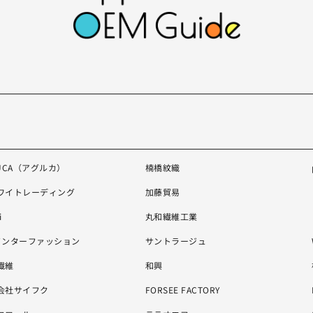
LUCA（アグルカ）
楠橋紋織
ワイトレーディング
加藤貿易
i
丸和繊維工業
インターファッション
サントラージュ
繊維
和興
会社サイフク
FORSEE FACTORY