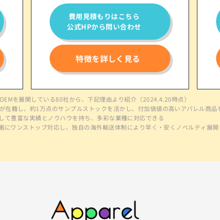
費用見積もりはこちら
公式HPから問い合わせ
特徴を詳しく見る
Mを展開している80社から、下記理由より紹介（2024.4.20時点）
が在籍し、約1万点のサンプルストックを活かし、付加価値の高いアパレル商品
門OEMとして豊富な実績とノウハウを持ち、多彩な業種に対応できる
修企画にワンストップ対応し、独自の海外輸送体制により早く・安くノベルティ展