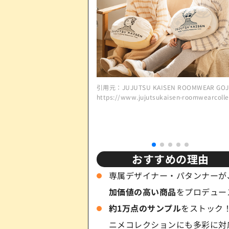
引用元：JUJUTSU KAISEN ROOMWEAR GOJ
https://www.jujutsukaisen-roomwearcolle
おすすめの理由
専属デザイナー・パタンナーが
加価値の高い商品
をプロデュー
約1万点のサンプル
をストック
ニメコレクションにも多彩に対