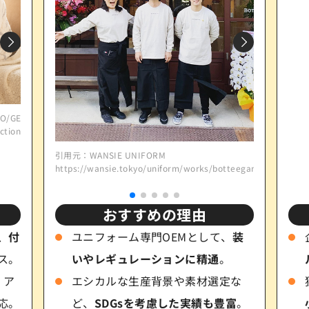
O/GETO
ction.com/
引用元：G CRESTORE
引用元：WANSIE UNIFORM
引用元：G CRESTORE
引用元：WANS
https://gcrest.store/collections/swank
https://wansie.tokyo/uniform/works/botteegan-vini/
https://gcrest.store
https://wans
おすすめの理由
、
付
ユニフォーム専門OEMとして、
装
ス。
いやレギュレーションに精通
。
！ア
エシカルな生産背景や素材選定な
応。
ど、
SDGsを考慮した実績も豊富
。