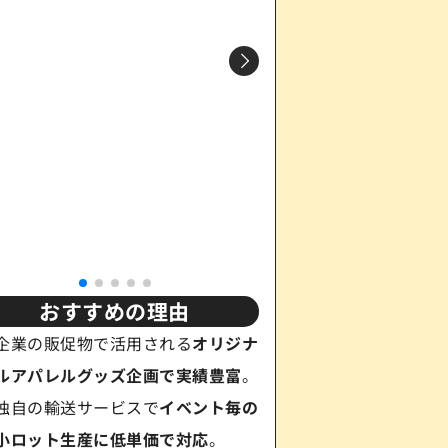
引用元：ユニファースト
https://www.unifast.co.jp/wor
IE UNIFORM
引用元：サントラージュ
引用元：WANSIE UNIFORM
/collections/swank
ie.tokyo/uniform/works/embodying-j-beauty/
https://centrage.co.jp/apparel-clothes/
https://wansie.tokyo/uniform/works/s
おすすめの理由
企業の販促物で活用される
オリジナ
ルアパレルグッズ企画で実績豊富
。
独自の輸送サービスで
イベント毎の
小ロット生産に低単価で対応
。