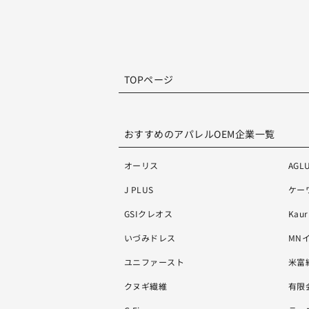
TOPページ
おすすめのアパレルOEM企業一覧
オーリス
AG
J PLUS
ケー
GSIクレオス
Kaur
いづみドレス
MN
ユニファースト
米富
クヌギ繊維
有限