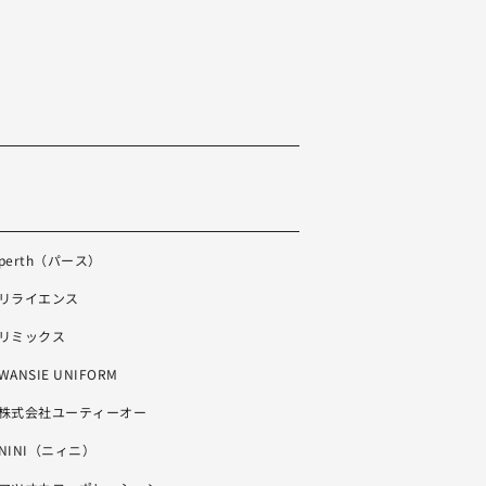
perth（パース）
リライエンス
リミックス
WANSIE UNIFORM
株式会社ユーティーオー
NINI（ニィニ）